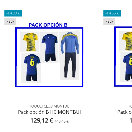
-14,33 €
-14,55 €
Pack
Pack
HOQUEI CLUB MONTBUI
HO
Pack opción B HC MONTBUI
Pack 
129,12 €
143,45 €