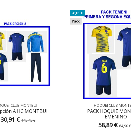
-6,01 €
Pack
QUEI CLUB MONTBUI
HOQUEI CLUB MONT
opción A HC MONTBUI
PACK HOQUIE MON
FEMENINO
130,91 €
145,45 €
58,89 €
64,90 €